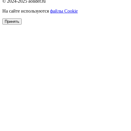
© 2024-2025 aolider.ru
На сайте используются
файлы Cookie
Принять