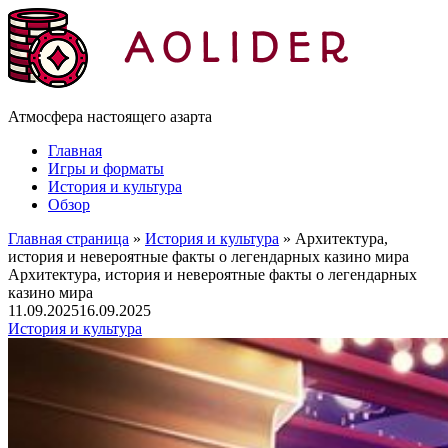
Атмосфера настоящего азарта
Главная
Игры и форматы
История и культура
Обзор
Главная страница
»
История и культура
» Архитектура,
история и невероятные факты о легендарных казино мира
Архитектура, история и невероятные факты о легендарных
казино мира
11.09.2025
16.09.2025
История и культура