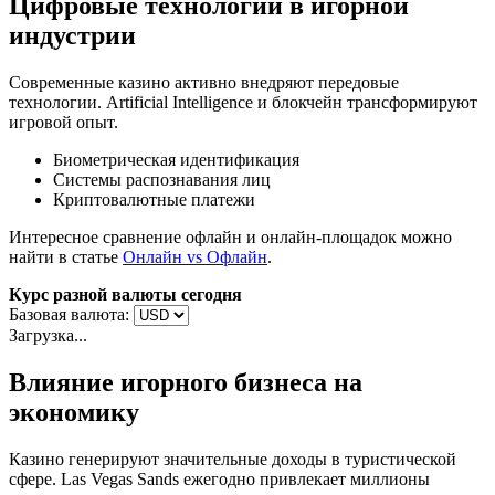
Цифровые технологии в игорной
индустрии
Современные казино активно внедряют передовые
технологии. Artificial Intelligence и блокчейн трансформируют
игровой опыт.
Биометрическая идентификация
Системы распознавания лиц
Криптовалютные платежи
Интересное сравнение офлайн и онлайн-площадок можно
найти в статье
Онлайн vs Офлайн
.
Курс разной валюты сегодня
Базовая валюта:
Загрузка...
Влияние игорного бизнеса на
экономику
Казино генерируют значительные доходы в туристической
сфере. Las Vegas Sands ежегодно привлекает миллионы