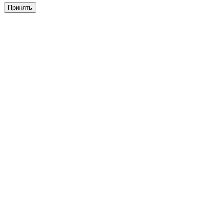
Принять