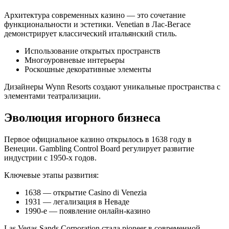
Архитектура современных казино — это сочетание
функциональности и эстетики. Venetian в Лас-Вегасе
демонстрирует классический итальянский стиль.
Использование открытых пространств
Многоуровневые интерьеры
Роскошные декоративные элементы
Дизайнеры Wynn Resorts создают уникальные пространства с
элементами театрализации.
Эволюция игорного бизнеса
Первое официальное казино открылось в 1638 году в
Венеции. Gambling Control Board регулирует развитие
индустрии с 1950-х годов.
Ключевые этапы развития:
1638 — открытие Casino di Venezia
1931 — легализация в Неваде
1990-е — появление онлайн-казино
Las Vegas Sands Corporation стала pioneer в современной